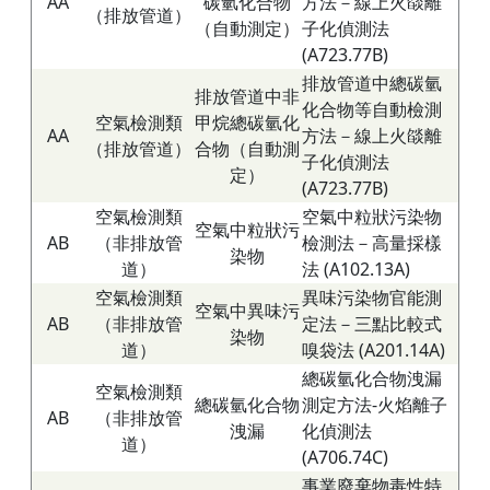
AA
碳氫化合物
方法－線上火燄離
（排放管道）
（自動測定）
子化偵測法
(A723.77B)
排放管道中總碳氫
排放管道中非
化合物等自動檢測
空氣檢測類
甲烷總碳氫化
AA
方法－線上火燄離
（排放管道）
合物（自動測
子化偵測法
定）
(A723.77B)
空氣檢測類
空氣中粒狀污染物
空氣中粒狀污
AB
（非排放管
檢測法－高量採樣
染物
道）
法 (A102.13A)
空氣檢測類
異味污染物官能測
空氣中異味污
AB
（非排放管
定法－三點比較式
染物
道）
嗅袋法 (A201.14A)
總碳氫化合物洩漏
空氣檢測類
總碳氫化合物
測定方法-火焰離子
AB
（非排放管
洩漏
化偵測法
道）
(A706.74C)
事業廢棄物毒性特