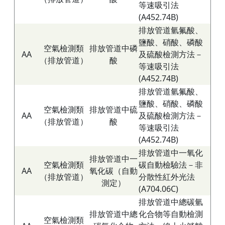
等速吸引法
(A452.74B)
排放管道氫氟酸、
鹽酸、硝酸、磷酸
空氣檢測類
排放管道中磷
AA
及硫酸檢測方法－
（排放管道）
酸
等速吸引法
(A452.74B)
排放管道氫氟酸、
鹽酸、硝酸、磷酸
空氣檢測類
排放管道中硫
AA
及硫酸檢測方法－
（排放管道）
酸
等速吸引法
(A452.74B)
排放管道中一氧化
排放管道中一
空氣檢測類
碳自動檢驗法－非
AA
氧化碳（自動
（排放管道）
分散性紅外光法
測定）
(A704.06C)
排放管道中總碳氫
排放管道中總
化合物等自動檢測
空氣檢測類