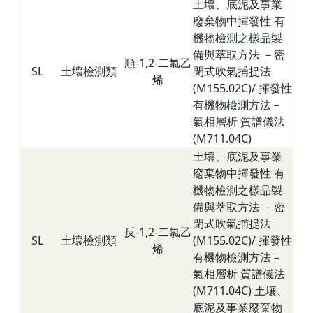
土壤、底泥及事業
廢棄物中揮發性 有
機物檢測之樣品製
備與萃取方法 －密
順-1,2-二氯乙
SL
土壤檢測類
閉式吹氣捕捉法
烯
(M155.02C)/ 揮發性
有機物檢測方法－
氣相層析 質譜儀法
(M711.04C)
土壤、底泥及事業
廢棄物中揮發性 有
機物檢測之樣品製
備與萃取方法 －密
閉式吹氣捕捉法
反-1,2-二氯乙
SL
土壤檢測類
(M155.02C)/ 揮發性
烯
有機物檢測方法－
氣相層析 質譜儀法
(M711.04C) 土壤、
底泥及事業廢棄物