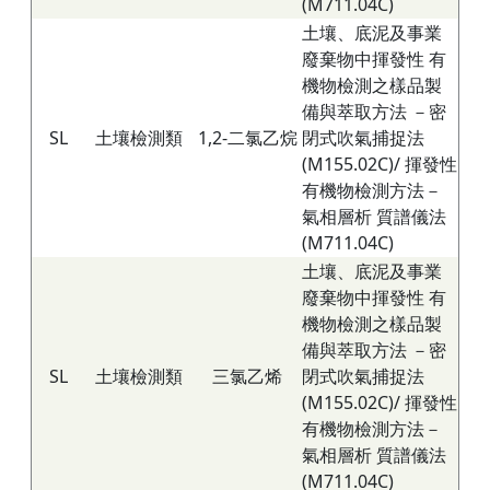
(M711.04C)
土壤、底泥及事業
廢棄物中揮發性 有
機物檢測之樣品製
備與萃取方法 －密
SL
土壤檢測類
1,2-二氯乙烷
閉式吹氣捕捉法
(M155.02C)/ 揮發性
有機物檢測方法－
氣相層析 質譜儀法
(M711.04C)
土壤、底泥及事業
廢棄物中揮發性 有
機物檢測之樣品製
備與萃取方法 －密
SL
土壤檢測類
三氯乙烯
閉式吹氣捕捉法
(M155.02C)/ 揮發性
有機物檢測方法－
氣相層析 質譜儀法
(M711.04C)