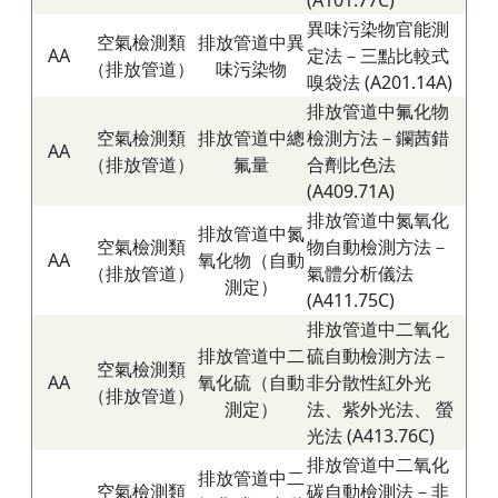
(A101.77C)
異味污染物官能測
空氣檢測類
排放管道中異
AA
定法－三點比較式
（排放管道）
味污染物
嗅袋法 (A201.14A)
排放管道中氟化物
空氣檢測類
排放管道中總
檢測方法－鑭茜錯
AA
（排放管道）
氟量
合劑比色法
(A409.71A)
排放管道中氮氧化
排放管道中氮
空氣檢測類
物自動檢測方法－
AA
氧化物（自動
（排放管道）
氣體分析儀法
測定）
(A411.75C)
排放管道中二氧化
排放管道中二
硫自動檢測方法－
空氣檢測類
AA
氧化硫（自動
非分散性紅外光
（排放管道）
測定）
法、紫外光法、 螢
光法 (A413.76C)
排放管道中二氧化
排放管道中二
空氣檢測類
碳自動檢測法－非