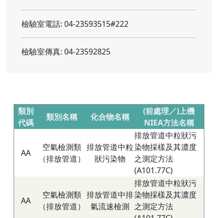
檢驗室電話: 04-23593515#222
檢驗室傳真: 04-23592825
類別
(前處理／)上機
類別名稱
化合物名稱
代碼
NIEA方法名稱
排放管道中粒狀污
空氣檢測類
排放管道中粒
染物採樣及其濃度
AA
（排放管道）
狀污染物
之測定方法
(A101.77C)
排放管道中粒狀污
空氣檢測類
排放管道中排
染物採樣及其濃度
AA
（排放管道）
氣流速檢測
之測定方法