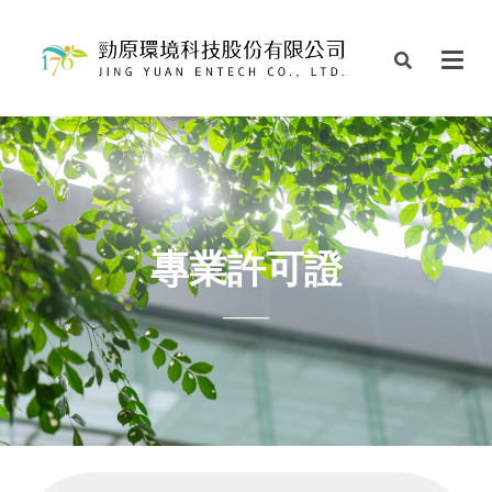
專業許可證
______