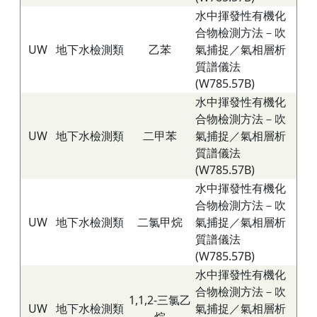
水中揮發性有機化
合物檢測方法－吹
UW
地下水檢測類
乙苯
氣捕捉／氣相層析
質譜儀法
(W785.57B)
水中揮發性有機化
合物檢測方法－吹
UW
地下水檢測類
二甲苯
氣捕捉／氣相層析
質譜儀法
(W785.57B)
水中揮發性有機化
合物檢測方法－吹
UW
地下水檢測類
二氯甲烷
氣捕捉／氣相層析
質譜儀法
(W785.57B)
水中揮發性有機化
合物檢測方法－吹
1,1,2-三氯乙
UW
地下水檢測類
氣捕捉／氣相層析