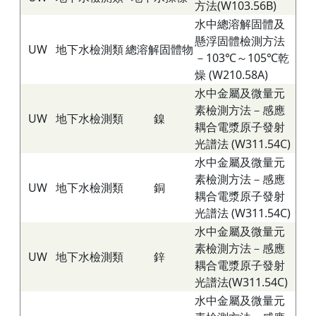
方法(W103.56B)
水中總溶解固體及
懸浮固體檢測方法
UW
地下水檢測類
總溶解固體物
－103℃～105℃乾
燥 (W210.58A)
水中金屬及微量元
素檢測方法－感應
UW
地下水檢測類
鎳
耦合電漿原子發射
光譜法 (W311.54C)
水中金屬及微量元
素檢測方法－感應
UW
地下水檢測類
銅
耦合電漿原子發射
光譜法 (W311.54C)
水中金屬及微量元
素檢測方法－感應
UW
地下水檢測類
鋅
耦合電漿原子發射
光譜法(W311.54C)
水中金屬及微量元