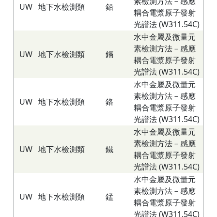
素檢測方法－感應
UW
地下水檢測類
鉛
耦合電漿原子發射
光譜法 (W311.54C)
水中金屬及微量元
素檢測方法－感應
UW
地下水檢測類
鎘
耦合電漿原子發射
光譜法 (W311.54C)
水中金屬及微量元
素檢測方法－感應
UW
地下水檢測類
鉻
耦合電漿原子發射
光譜法 (W311.54C)
水中金屬及微量元
素檢測方法－感應
UW
地下水檢測類
鐵
耦合電漿原子發射
光譜法 (W311.54C)
水中金屬及微量元
素檢測方法－感應
UW
地下水檢測類
錳
耦合電漿原子發射
光譜法 (W311.54C)