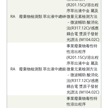
(R201.15C)/溶出程
序萃出液中金 屬及
RA
廢棄物檢測類
萃出液中總砷
微量元素檢測方法
－微波輔助 酸消化
法(R317.12C)/感應
耦合電 漿原子發射
光譜法 (M104.02C)
事業廢棄物毒性特
性溶出程序
(R201.15C)/溶出程
序萃出液中金 屬及
RA
廢棄物檢測類
萃出液中總銀
微量元素檢測方法
－微波輔助 酸消化
法(R317.12C)/感應
耦合電 漿原子發射
光譜法 (M104.02C)
事業廢棄物毒性特
性溶出程序