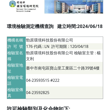
環境檢驗測定機構查詢 建立時間:2024/06/18
機構名稱
勁原環境科技股份有限公司
許 可 號
176 代碼 : LN 許可期限 : 120/04/18
檢驗室名
勁原環境科技股份有限公司 檢驗室主管 : 楊
稱
文利
檢驗室地
臺中市南屯區寶山里工業區二十路39號4樓
址
檢驗室電
04-23593515 #222
話
檢驗室傳
04-23592825
真
許可檢驗類別及化合物如下: