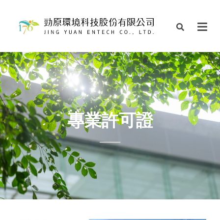
專業許可證
______