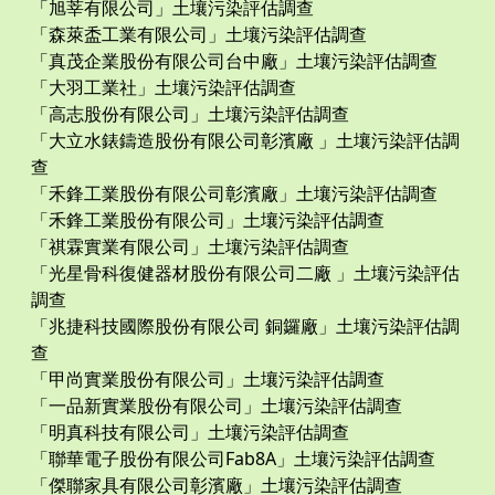
「旭莘有限公司」土壤污染評估調查
「森萊盉工業有限公司」土壤污染評估調查
「真茂企業股份有限公司台中廠」土壤污染評估調查
「大羽工業社」土壤污染評估調查
「高志股份有限公司」土壤污染評估調查
「大立水錶鑄造股份有限公司彰濱廠 」土壤污染評估調
查
「禾鋒工業股份有限公司彰濱廠」土壤污染評估調查
「禾鋒工業股份有限公司」土壤污染評估調查
「祺霖實業有限公司」土壤污染評估調查
「光星骨科復健器材股份有限公司二廠 」土壤污染評估
調查
「兆捷科技國際股份有限公司 銅鑼廠」土壤污染評估調
查
「甲尚實業股份有限公司」土壤污染評估調查
「一品新實業股份有限公司」土壤污染評估調查
「明真科技有限公司」土壤污染評估調查
「聯華電子股份有限公司Fab8A」土壤污染評估調查
「傑聯家具有限公司彰濱廠」土壤污染評估調查