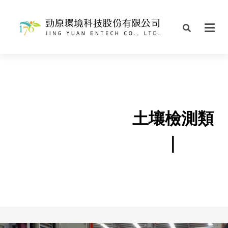
土壤檢測類
|