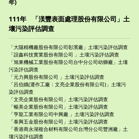
年)
111年 「渼豐表面處理股份有限公司」土
壤污染評估調查
「大陽精機廠股份有限公司彰濱廠」土壤污染評估調查
「誼鑫科技實業股份有限公司 」土壤污染評估調查
「旭東機械工業股份有限公司台中分公司幼獅廠」土壤
污染評估調查
「元力興股份有限公司 」土壤污染評估調查
「呂伯娥(運作工廠：文亮企業股份有限公司)」土壤污
染評估調查
「文亮企業股份有限公司」土壤污染評估調查
「暢美企業股份有限公司」土壤污染評估調查
「亨龍工業有限公司中興廠 」土壤污染評估調查
「泰興五金股份有限公司」土壤污染評估調查
「香港商永湖複合材料有限公司台灣分公司豐洲廠」土
壤污染評估調查