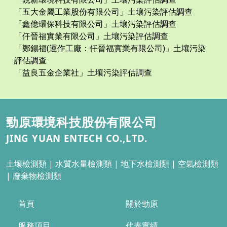
「五大金屬工業股份有限公司」土壤污染評估調查
「鑫億環保科技有限公司」土壤污染評估調查
「仟晉福實業有限公司」土壤污染評估調查
「鄭錫福(運作工廠：仟晉福實業有限公司)」土壤污染
評估調查
「益良五金企業社」土壤污染評估調查
勁原環境科技股份有限公司
JING YUAN ENTECH CO.,LTD.
土壤檢測類 |
水質水量檢測類 | 地下水檢測類
| 空氣檢測類
| 廢棄物檢測類
首頁
關於勁原
服務項目
代表實績