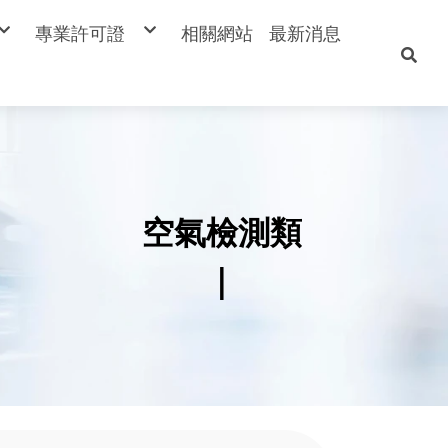
專業許可證
相關網站
最新消息
類
空氣檢測類
檢測類
廢棄物檢測類
測類
土壤檢測類
類
地下水檢測類
測類
水質水量檢測類
周界TSP
周界異味
設備元件
空氣檢測類
|