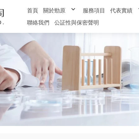
首頁
關於勁原
服務項目
代表實績
勁原簡介
土壤檢測
聯絡我們
公証性與保密聲明
經營理念
水質水量
硬體設備
地下水檢
空氣檢測
廢棄物檢
專案案件