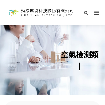
空氣檢測類
|