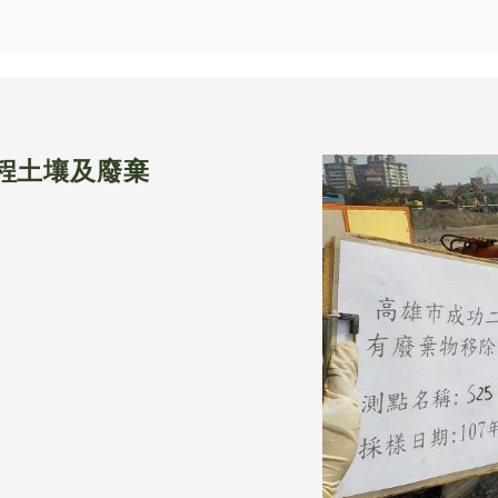
程土壤及廢棄