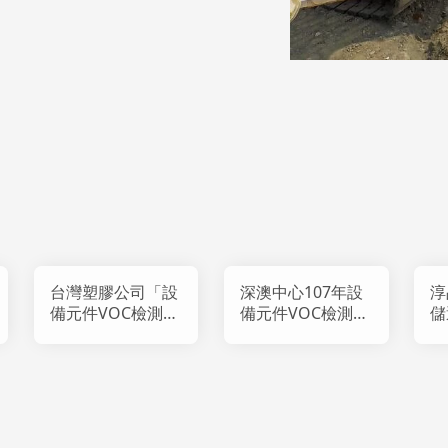
台灣塑膠公司「設
深澳中心107年設
淳
備元件VOC檢測預
備元件VOC檢測及
儲
約工程」
新增設備元件建檔
環