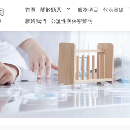
首頁
關於勁原
服務項目
代表實績
勁原簡介
土壤檢測
聯絡我們
公証性與保密聲明
經營理念
水質水量
硬體設備
地下水檢
空氣檢測
廢棄物檢
專案案件