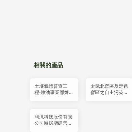
相關的產品
土壤氣體普查工
太武北營區及定遠
程-煉油事業部煉
營區之自主污染潛
製油料處製一課
勢調查
利汎科技股份有限
公司廠房增建營運
期間環境監測計畫