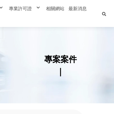
專業許可證
相關網站
最新消息
類
空氣檢測類
檢測類
廢棄物檢測類
測類
土壤檢測類
類
地下水檢測類
測類
水質水量檢測類
周界TSP
周界異味
設備元件
專案案件
|