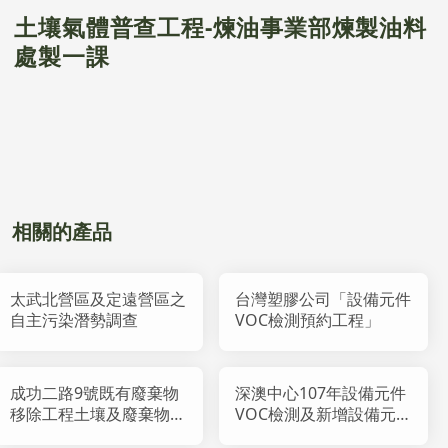
土壤氣體普查工程-煉油事業部煉製油料
處製一課
相關的產品
太武北營區及定遠營區之
台灣塑膠公司「設備元件
自主污染潛勢調查
VOC檢測預約工程」
成功二路9號既有廢棄物
深澳中心107年設備元件
移除工程土壤及廢棄物調
VOC檢測及新增設備元
查
件建檔